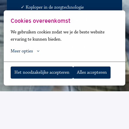
✓
Koploper in de zorgtechnologie
Cookies overeenkomst
✓
Warme en samenwerkingsgerichte cultuur
We gebruiken cookies zodat we je de beste website 
✓
Diverse zorgsoorten, talrijke groeikansen
ervaring te kunnen bieden.
✓ BOL- en BBL-opleidingen voor jong talent 
Meer opties
en               
✓
carrièreswitchers 
Het noodzakelijke accepteren
Alles accepteren