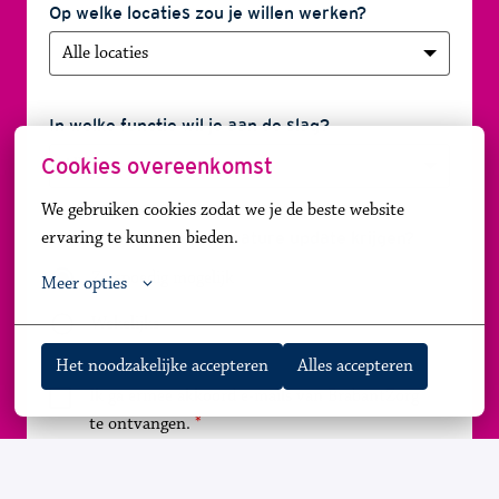
Op welke locaties zou je willen werken?
Alle locaties
In welke functie wil je aan de slag?
Cookies overeenkomst
Alle vacatures
We gebruiken cookies zodat we je de beste website 
Hoe vaak wil je een vacature update krijgen?
ervaring te kunnen bieden.
Zo spoedig mogelijk
Meer opties
Wekelijks
Het noodzakelijke accepteren
Alles accepteren
Ik ga ermee akkoord e-mails van BrabantZorg 
te ontvangen.
Ga door