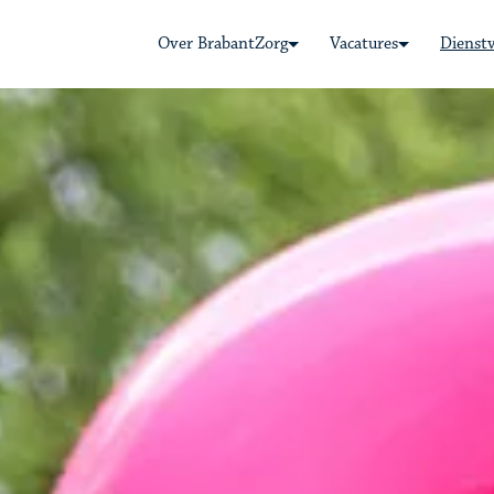
Over BrabantZorg
Vacatures
Dienst