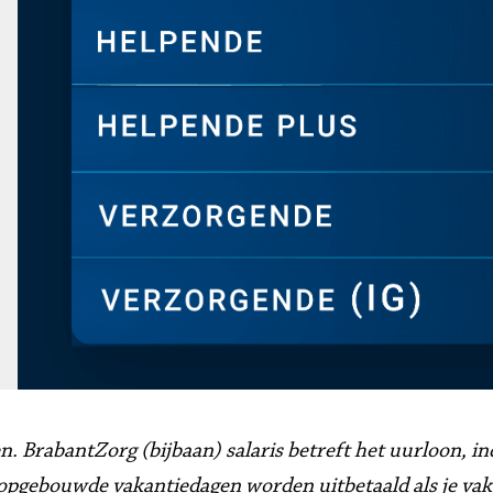
en. BrabantZorg (bijbaan) salaris betreft het uurloon, i
 opgebouwde vakantiedagen worden uitbetaald als je va