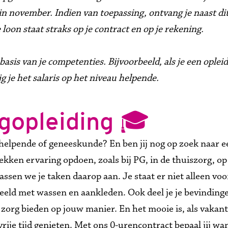
 in november. Indien van toepassing, ontvang je naast di
on staat straks op je contract en op je rekening. 

asis van je competenties. Bijvoorbeeld, als je een oplei
 je het salaris op het niveau helpende.
gopleiding 🎓
 helpende of geneeskunde? En ben jij nog op zoek naar 
lekken ervaring opdoen, zoals bij PG, in de thuiszorg, op
en we je taken daarop aan. Je staat er niet alleen voor; c
beeld met wassen en aankleden. Ook deel je je bevindinge
e zorg bieden op jouw manier. En het mooie is, als vakant
vrije tijd genieten. Met ons 0-urencontract bepaal jij w