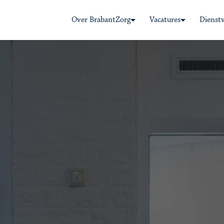
Over BrabantZorg
Vacatures
Dienst