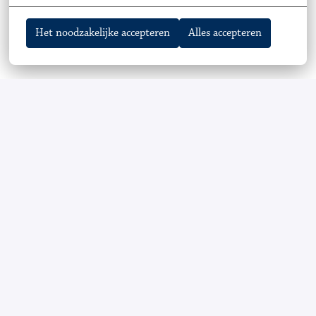
Het noodzakelijke accepteren
Alles accepteren
Helpend
e Plus mbo 2
Deze BBL-opleiding duurt twaalf maanden. Jij krijgt een 
contract van minimaal 24 uur tot maximaal 32 uur per week 
en gaat daarbij gemiddeld één dag in de week naar school.