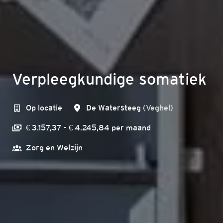
Verpleegkundige somatiek
Op locatie
De Watersteeg
(
Veghel
)
€ 3.157,37 - € 4.245,84 per maand
Zorg en Welzijn