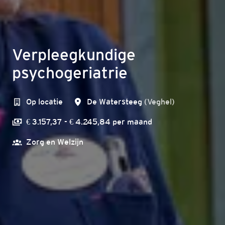
Verpleegkundige
psychogeriatrie
Op locatie
De Watersteeg
(
Veghel
)
€ 3.157,37 - € 4.245,84 per maand
Zorg en Welzijn