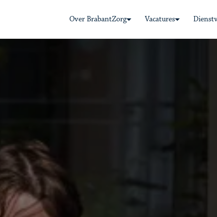
Over BrabantZorg
Vacatures
Dienst