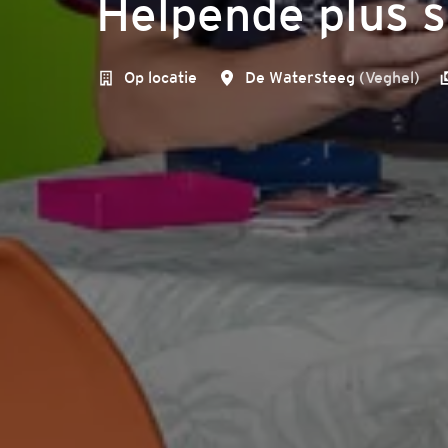
Helpende plus 
Op locatie
De Watersteeg
(
Veghel
)