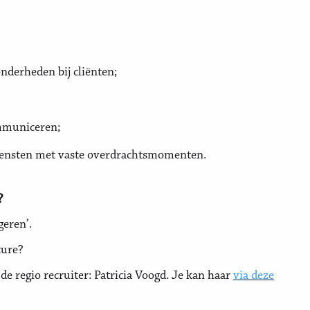
onderheden bij cliënten;
ommuniceren;
diensten met vaste overdrachtsmomenten.
?
geren’.
ture?
e regio recruiter: Patricia Voogd. Je kan haar
via deze