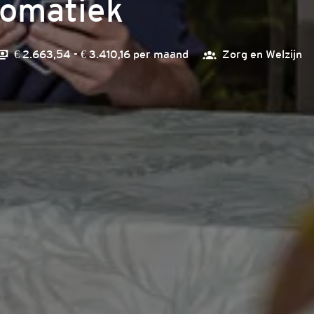
somatiek
€ 2.663,54 - € 3.410,16 per maand
Zorg en Welzijn