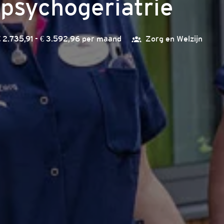
psychogeriatrie
€ 2.735,91 - € 3.592,96 per maand
Zorg en Welzijn