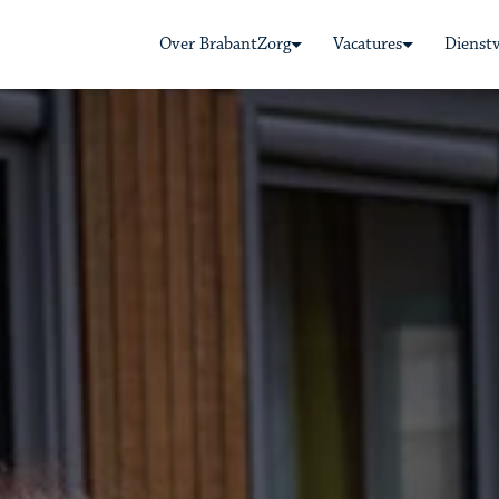
Over BrabantZorg
Vacatures
Dienst