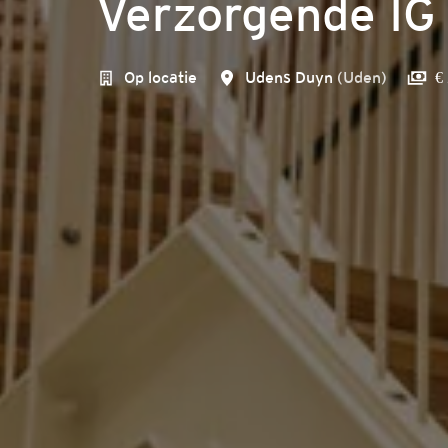
Verzorgende IG 
Op locatie
Udens Duyn
(
Uden
)
€