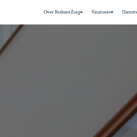
Over BrabantZorg
Vacatures
Dienst