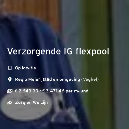
Verzorgende IG flexpool
Op locatie
Regio Meierijstad en omgeving
(
Veghel
)
€ 2.643,39 - € 3.471,46 per maand
Zorg en Welzijn