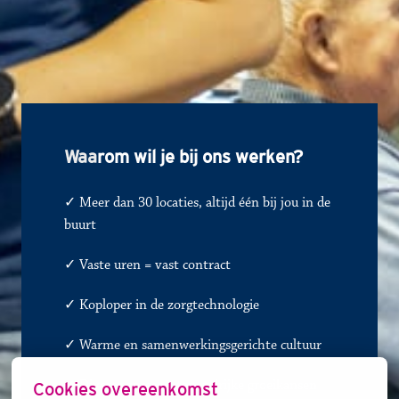
Waa
rom wil je bij ons werken?
✓ Meer dan 30 locaties, altijd één bij jou in de 
buurt
✓ 
Vaste uren = vast contract
✓
Koploper in de zorgtechnologie
✓
Warme en samenwerkingsgerichte cultuur
Cookies overeenkomst
✓
Diverse zorgsoorten, talrijke groeikansen