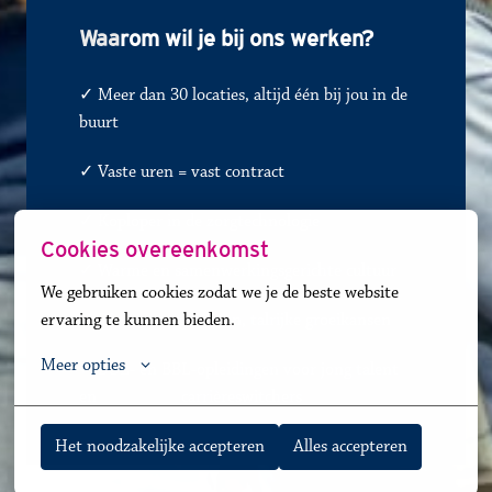
Waa
rom wil je bij ons werken?
✓ Meer dan 30 locaties, altijd één bij jou in de 
buurt
✓ 
Vaste uren = vast contract
✓
Koploper in de zorgtechnologie
Cookies overeenkomst
✓
Warme en samenwerkingsgerichte cultuur
We gebruiken cookies zodat we je de beste website 
ervaring te kunnen bieden.
✓
Diverse zorgsoorten, talrijke groeikansen
Meer opties
✓ BOL- en BBL-opleidingen voor jong talent 
en               
✓
carrièreswitchers 
Het noodzakelijke accepteren
Alles accepteren