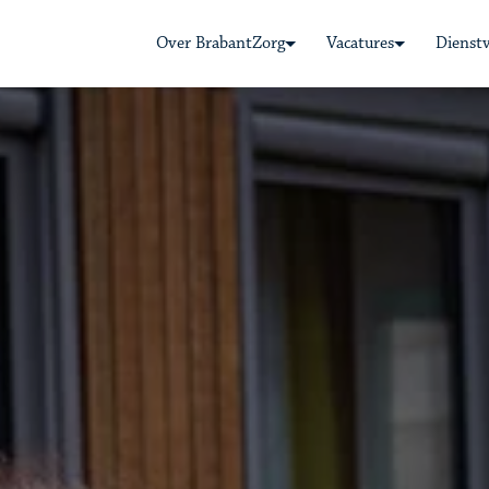
Over BrabantZorg
Vacatures
Dienst