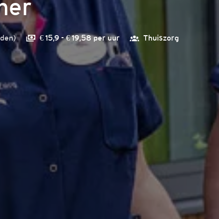
ner
den
)
€ 15,9 - € 19,58 per uur
Thuiszorg