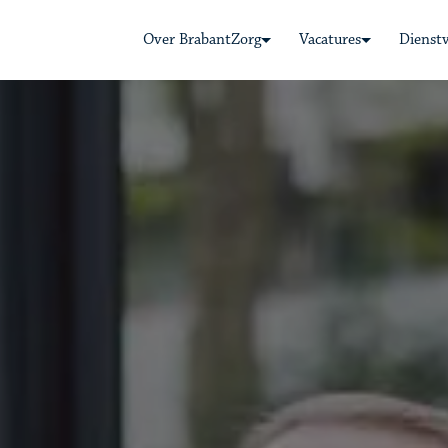
Over BrabantZorg
Vacatures
Dienst