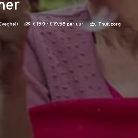
ner
(
Veghel
)
€ 15,9 - € 19,58 per uur
Thuiszorg