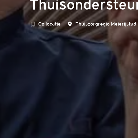
Thuisondersteu
Op locatie
Thuiszorgregio Meierijstad