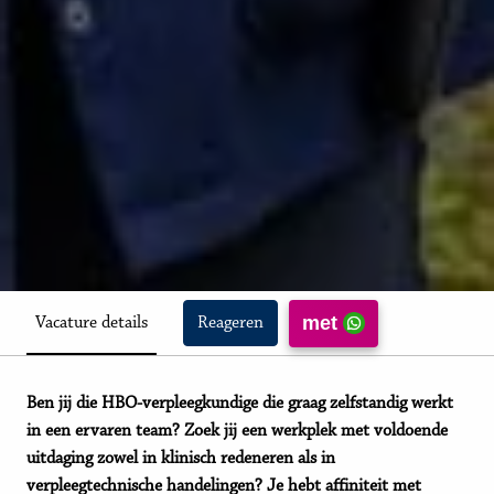
met
Vacature details
Reageren
Ben jij die HBO-verpleegkundige die graag zelfstandig werkt
in een ervaren team? Zoek jij een werkplek met voldoende
uitdaging zowel in klinisch redeneren als in
verpleegtechnische handelingen? Je hebt affiniteit met