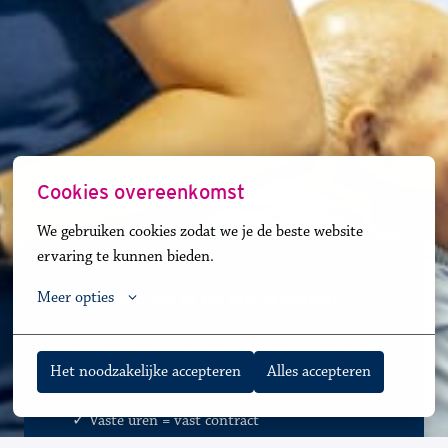
Cookies overeenkomst
We gebruiken cookies zodat we je de beste website 
ervaring te kunnen bieden.
Waa
rom wil je bij ons werken?
Meer opties
✓ Meer dan 30 locaties, altijd één bij jou in de 
Het noodzakelijke accepteren
Alles accepteren
buurt
✓ 
Vaste uren = vast contract