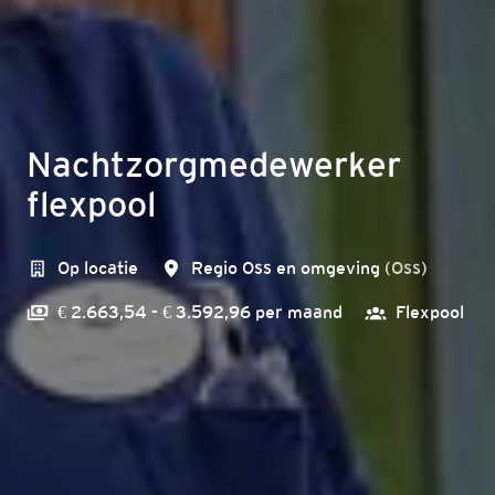
Nachtzorgmedewerker
flexpool
Op locatie
Regio Oss en omgeving
(
Oss
)
€ 2.663,54 - € 3.592,96 per maand
Flexpool