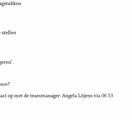
aagstukken
e stellen
geren’.
ture?
tact op met de teammanager: Angela Litjens via
06 53