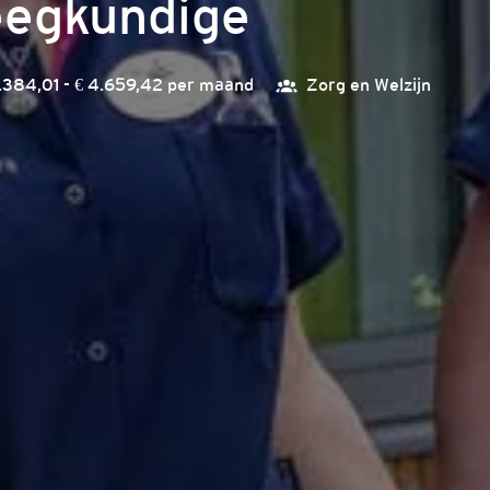
eegkundige
.384,01 - € 4.659,42 per maand
Zorg en Welzijn