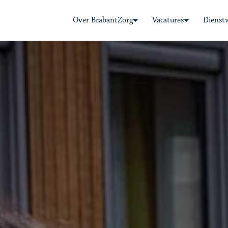
Over BrabantZorg
Vacatures
Dienst