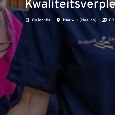
Kwaliteitsverpl
Op locatie
Heelwijk
(
Heesch
)
€ 3