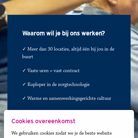
Waa
rom wil je bij ons werken?
✓ Meer dan 30 locaties, altijd één bij jou in de 
buurt
✓ 
Vaste uren = vast contract
✓
Koploper in de zorgtechnologie
✓
Warme en samenwerkingsgerichte cultuur
✓
Diverse zorgsoorten, talrijke groeikansen
Cookies overeenkomst
✓ BOL- en BBL-opleidingen voor jong talent 
We gebruiken cookies zodat we je de beste website 
en               
✓
carrièreswitchers 