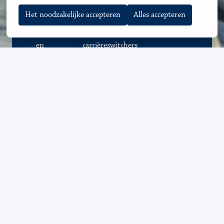
✓
Diverse zorgsoorten, talrijke groeikansen
Het noodzakelijke accepteren
Alles accepteren
✓ BOL- en BBL-opleidingen voor jong talent 
en               
✓
carrièreswitchers 