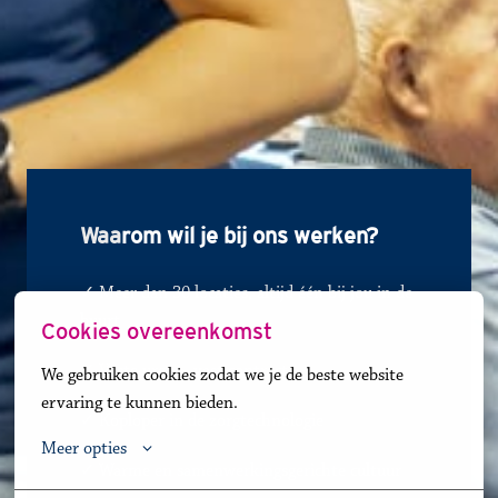
Waa
rom wil je bij ons werken?
✓ Meer dan 30 locaties, altijd één bij jou in de 
buurt
Cookies overeenkomst
✓ 
Vaste uren = vast contract
We gebruiken cookies zodat we je de beste website 
ervaring te kunnen bieden.
✓
Koploper in de zorgtechnologie
Meer opties
✓
Warme en samenwerkingsgerichte cultuur