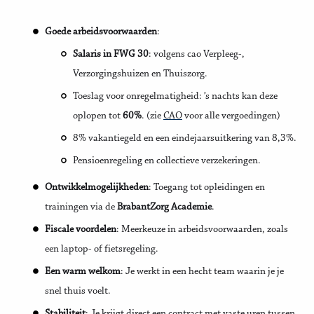
Goede arbeidsvoorwaarden
:
Salaris in FWG 30
: volgens cao Verpleeg-,
Verzorgingshuizen en Thuiszorg.
Toeslag voor onregelmatigheid: ’s nachts kan deze
oplopen tot
60%
. (zie
CAO
voor alle vergoedingen)
8% vakantiegeld en een eindejaarsuitkering van 8,3%.
Pensioenregeling en collectieve verzekeringen.
Ontwikkelmogelijkheden
: Toegang tot opleidingen en
trainingen via de
BrabantZorg Academie
.
Fiscale voordelen
: Meerkeuze in arbeidsvoorwaarden, zoals
een laptop- of fietsregeling.
Een warm welkom
: Je werkt in een hecht team waarin je je
snel thuis voelt.
Stabiliteit
: Je krijgt direct een contract met vaste uren tussen