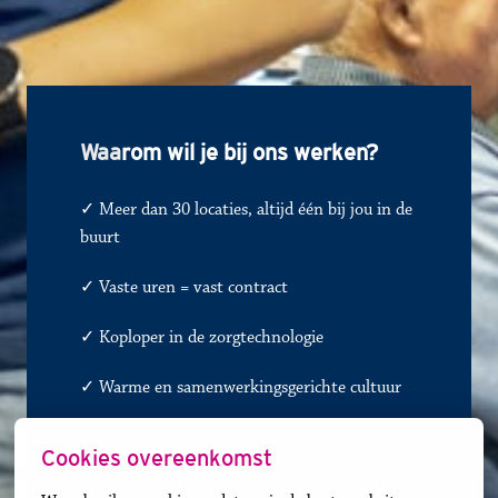
Waa
rom wil je bij ons werken?
✓ Meer dan 30 locaties, altijd één bij jou in de 
buurt
✓ 
Vaste uren = vast contract
✓
Koploper in de zorgtechnologie
✓
Warme en samenwerkingsgerichte cultuur
✓
Diverse zorgsoorten, talrijke groeikansen
Cookies overeenkomst
✓ BOL- en BBL-opleidingen voor jong talent 