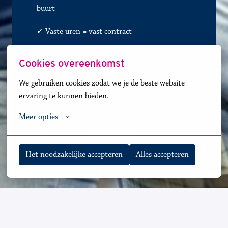
buurt
✓ 
Vaste uren = vast contract
✓
Koploper in de zorgtechnologie
Cookies overeenkomst
✓
Warme en samenwerkingsgerichte cultuur
We gebruiken cookies zodat we je de beste website 
ervaring te kunnen bieden.
✓
Diverse zorgsoorten, talrijke groeikansen
Meer opties
✓ BOL- en BBL-opleidingen voor jong talent 
en               
✓
carrièreswitchers 
Het noodzakelijke accepteren
Alles accepteren