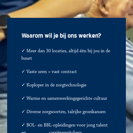
Waa
rom wil je bij ons werken?
✓ Meer dan 30 locaties, altijd één bij jou in de 
buurt
✓ 
Vaste uren = vast contract
✓
Koploper in de zorgtechnologie
✓
Warme en samenwerkingsgerichte cultuur
✓
Diverse zorgsoorten, talrijke groeikansen
✓ BOL- en BBL-opleidingen voor jong talent 
en               
✓
carrièreswitchers 