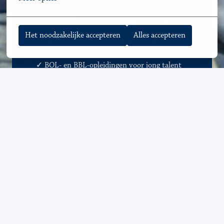
✓
Warme en samenwerkingsgerichte cultuur
Het noodzakelijke accepteren
Alles accepteren
✓
Diverse zorgsoorten, talrijke groeikansen
✓ BOL- en BBL-opleidingen voor jong talent 
en               
✓
carrièreswitchers 