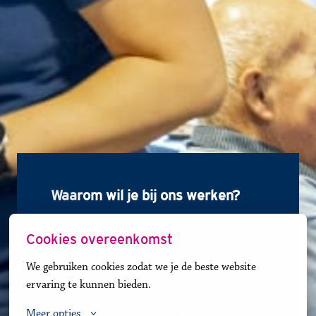
Waa
rom wil je bij ons werken?
✓ Meer dan 30 locaties, altijd één bij jou in de 
Cookies overeenkomst
buurt
We gebruiken cookies zodat we je de beste website 
✓ 
Vaste uren = vast contract
ervaring te kunnen bieden.
✓
Koploper in de zorgtechnologie
Meer opties