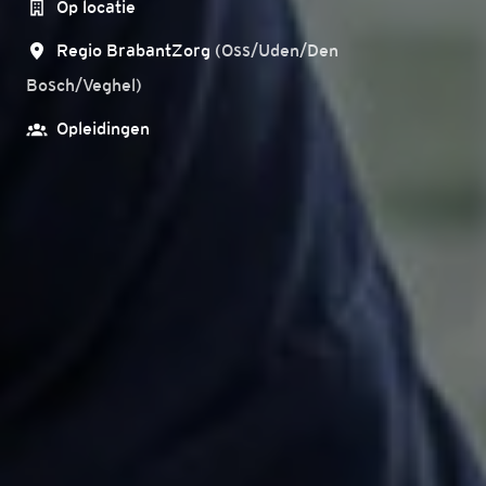
Op locatie
Regio BrabantZorg
(
Oss/Uden/Den
Bosch/Veghel
)
Opleidingen