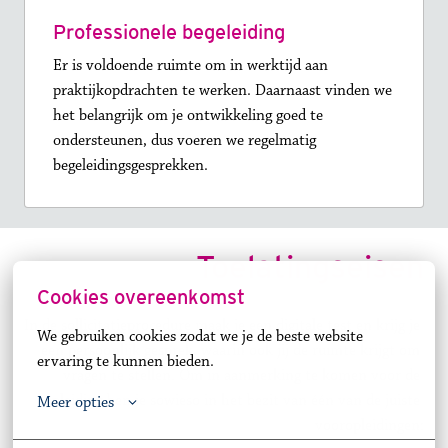
Professionele begeleiding
Er is voldoende ruimte om in werktijd aan 
praktijkopdrachten te werken. Daarnaast vinden we 
het belangrijk om je ontwikkeling goed te 
ondersteunen, dus voeren we regelmatig 
begeleidingsgesprekken.
Toelatingseisen
Cookies overeenkomst
In de sollicitatieprocedure maak je een digitale test en krijg je 
We gebruiken cookies zodat we je de beste website 
een persoonlijk gesprek, waarin ook jij de ruimte krijgt om 
ervaring te kunnen bieden.
vragen te stellen. Om in aanmerking te komen voor de 
opleiding ben je sowieso in het bezit van één van de juiste 
Meer opties
vooropleidingen: