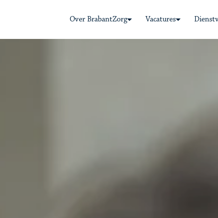
Over BrabantZorg
Vacatures
Dienst