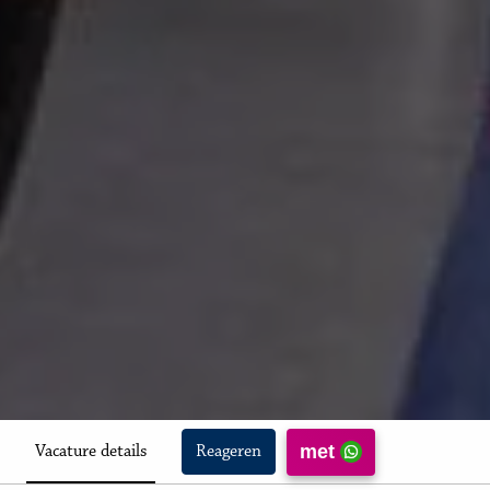
met
Vacature details
Reageren