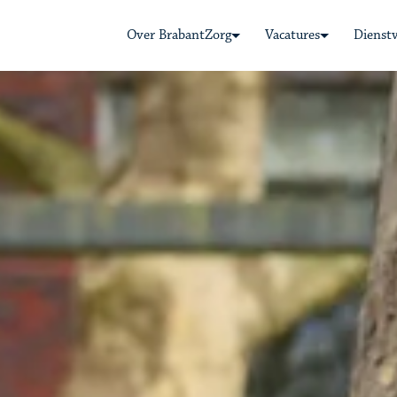
Over BrabantZorg
Vacatures
Dienst