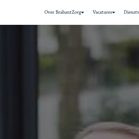
Over BrabantZorg
Vacatures
Dienst