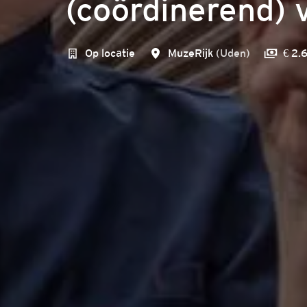
(coördinerend) 
Op locatie
MuzeRijk
(
Uden
)
€ 2.