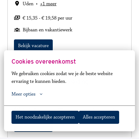
Uden
•
+1 meer
€ 15,35 - € 19,58 per uur
Bijbaan en vakantiewerk
Bekijk vacature
Cookies overeenkomst
Bijbaan en vakantiebaan voor
We gebruiken cookies zodat we je de beste website 
studenten in zorgopleiding
ervaring te kunnen bieden.
Meer opties
Boekel
€ 15,35 per uur
Bijbaan en vakantiewerk
Het noodzakelijke accepteren
Alles accepteren
Bekijk vacature