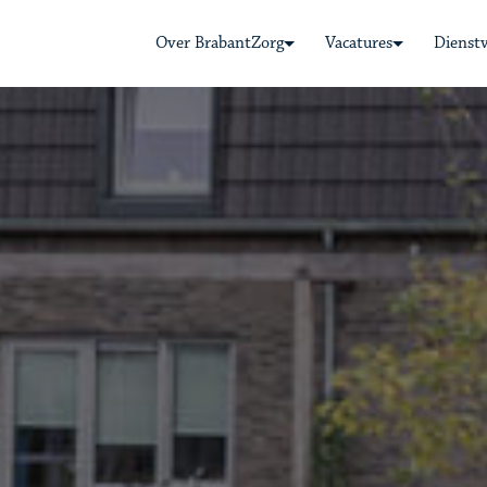
Over BrabantZorg
Vacatures
Dienst