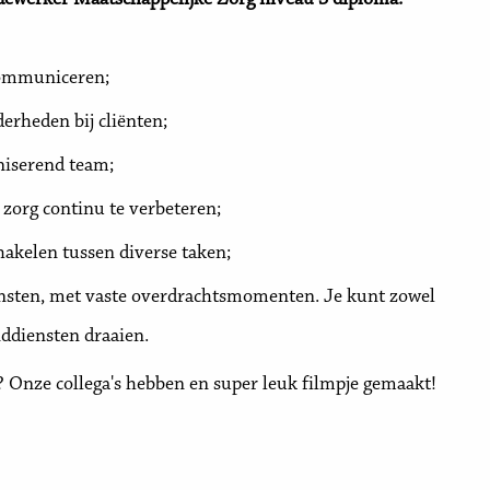
edewerker Maatschappelijke Zorg niveau 3 diploma.
 communiceren;
derheden bij cliënten;
niserend team;
de zorg continu te verbeteren;
chakelen tussen diverse taken;
ensten, met vaste overdrachtsmomenten. Je kunt zowel
nddiensten draaien.
t? Onze collega's hebben en super leuk filmpje gemaakt!