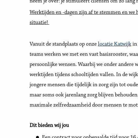
neem je over: je stimuleert cliënten om zo lang m
Werktijden en -dagen zijn af te stemmen en we 
situatie!
Vanuit de standplaats op onze
locatie Katwijk
in
teams werken we met een vast basisrooster, w
persoonlijke wensen. Waarbij we onder andere wi
werktijden tijdens schooltijden vallen. In de wi
jongere mensen die tijdelijk in zorg zijn tot oud
maar soms ook jarenlang zorg blijven behouden. 
maximale zelfredzaamheid door mensen te moti
Dit bieden wij jou
Een contract voor onbepaalde tijd voor 16 