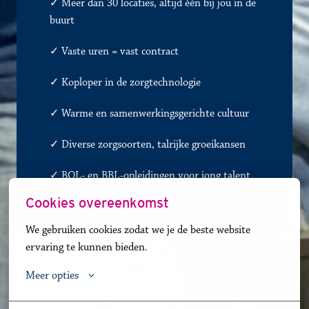
✓ Meer dan 30 locaties, altijd één bij jou in de 
buurt
✓ 
Vaste uren = vast contract
✓
Koploper in de zorgtechnologie
✓
Warme en samenwerkingsgerichte cultuur
✓
Diverse zorgsoorten, talrijke groeikansen
✓ BOL- en BBL-opleidingen voor jong talent 
en               
✓
carrièreswitchers 
Cookies overeenkomst
We gebruiken cookies zodat we je de beste website 
ervaring te kunnen bieden.
Meer opties