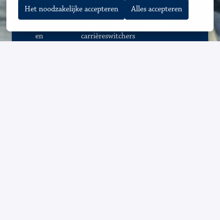
✓
Diverse zorgsoorten, talrijke groeikansen
Het noodzakelijke accepteren
Alles accepteren
✓ BOL- en BBL-opleidingen voor jong talent 
en               
✓
carrièreswitchers 