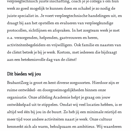
verpleegtechnisch juiste inschatting, coach je je collega's om hun
werk zo goed mogelijk te kunnen doen en schakel je zo nodig de
juiste specialist in. Je voert verpleegtechnische handelingen uit, en
draagt bij aan het opstellen en evalueren van verpleegkundige
protocollen, richtlijnen en afspraken. In het zorgteam werk je met
o.a. verzorgenden, helpenden, gastvrouwen en heren,
activiteitenbegeleiders en vrijwilligers. Ook familie en naasten van
de cliënt betrek je bij je werk. Kortom, met iedereen die bijdraagt
aan een betekenisvolle dag van de cliënt!
Dit bieden wij jou
BrabantZorg is groot en kent diverse zorgsoorten. Hierdoor zijn er
ruime ontwikkel- en doorgroeimogelijkheden binnen onze
organisatie. Onze afdeling Academie helpt je graag om jouw
ontwikkelpad uit te stippelen. Omdat wij veel locaties hebben, is er
altijd wel één bij jou in de buurt. Zo heb jij een minimale reistijd en
meer tijd voor andere activiteiten naast je werk. Onze cultuur
kenmerkt zich als warm, behulpzaam en ambitieus. Wij waarderen