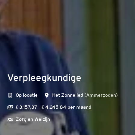
Verpleegkundige
Op locatie
Het Zonnelied
(
Ammerzoden
)
€ 3.157,37 - € 4.245,84 per maand
Zorg en Welzijn