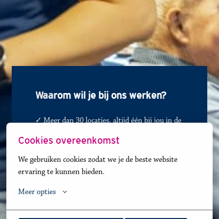
Waa
rom wil je bij ons werken?
✓ Meer dan 30 locaties, altijd één bij jou in de 
buurt
Cookies overeenkomst
✓ 
Vaste uren = vast contract
We gebruiken cookies zodat we je de beste website 
ervaring te kunnen bieden.
✓
Koploper in de zorgtechnologie
Meer opties
✓
Warme en samenwerkingsgerichte cultuur