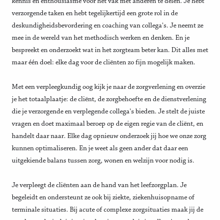
kennis en enthousiasme voor het vak met anderen te delen. Je hebt
verzorgende taken en hebt tegelijkertijd een grote rol in de
deskundigheidsbevordering en coaching van collega's. Je neemt ze
mee in de wereld van het methodisch werken en denken. En je
bespreekt en onderzoekt wat in het zorgteam beter kan. Dit alles met
maar één doel: elke dag voor de cliënten zo fijn mogelijk maken.
Met een verpleegkundig oog kijk je naar de zorgverlening en overzie
je het totaalplaatje: de cliënt, de zorgbehoefte en de dienstverlening
die je verzorgende en verplegende collega's bieden. Je stelt de juiste
vragen en doet maximaal beroep op de eigen regie van de cliënt, en
handelt daar naar. Elke dag opnieuw onderzoek jij hoe we onze zorg
kunnen optimaliseren. En je weet als geen ander dat daar een
uitgekiende balans tussen zorg, wonen en welzijn voor nodig is.
Je verpleegt de cliënten aan de hand van het leefzorgplan. Je
begeleidt en ondersteunt ze ook bij ziekte, ziekenhuisopname of
terminale situaties. Bij acute of complexe zorgsituaties maak jij de