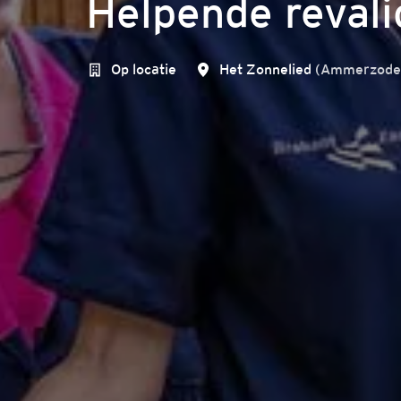
Helpende revali
Op locatie
Het Zonnelied
(
Ammerzode