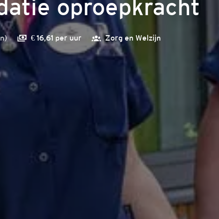
datie oproepkracht
n
)
€ 16,61 per uur
Zorg en Welzijn