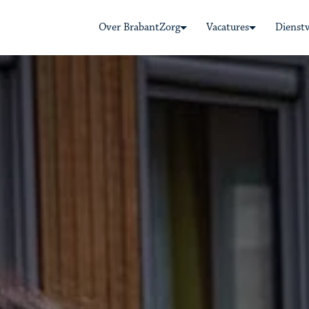
Over BrabantZorg
Vacatures
Dienst