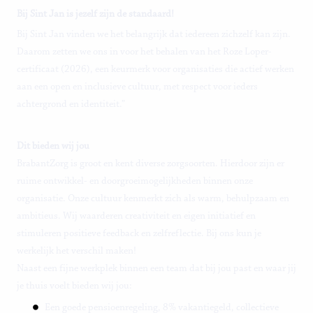
Bij Sint Jan is jezelf zijn de standaard!
Bij Sint Jan vinden we het belangrijk dat iedereen zichzelf kan zijn.
Daarom zetten we ons in voor het behalen van het Roze Loper-
certificaat (2026), een keurmerk voor organisaties die actief werken
aan een open en inclusieve cultuur, met respect voor ieders
achtergrond en identiteit.”
Dit bieden wij jou
BrabantZorg is groot en kent diverse zorgsoorten. Hierdoor zijn er
ruime ontwikkel- en doorgroeimogelijkheden binnen onze
organisatie. Onze cultuur kenmerkt zich als warm, behulpzaam en
ambitieus. Wij waarderen creativiteit en eigen initiatief en
stimuleren positieve feedback en zelfreflectie. Bij ons kun je
werkelijk het verschil maken!
Naast een fijne werkplek binnen een team dat bij jou past en waar jij
je thuis voelt bieden wij jou:
Een goede pensioenregeling, 8% vakantiegeld, collectieve