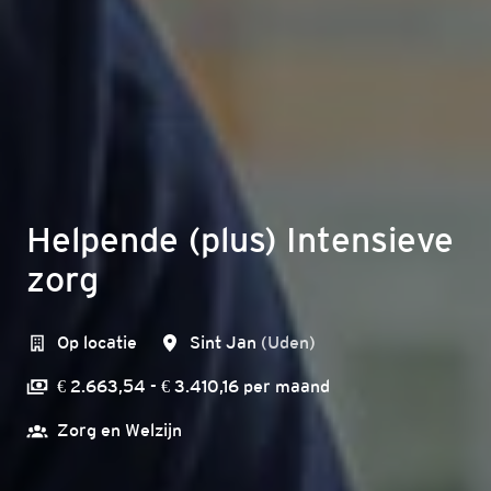
Helpende (plus) Intensieve
zorg
Op locatie
Sint Jan
(
Uden
)
€ 2.663,54 - € 3.410,16 per maand
Zorg en Welzijn