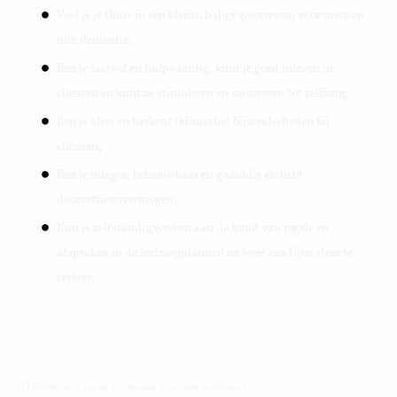
Voel je je thuis in een kleinschalige woonvorm voor mensen
met dementie;
Ben je tactvol en hulpvaardig, kunt je goed inleven in
cliënten en kunt ze stimuleren en motiveren tot zelfzorg;
Ben je alert en herkent (klinische) bijzonderheden bij
cliënten;
Ben je integer, betrouwbaar en geduldig en hebt
doorzettingsvermogen;
Kun je zelfstandig werken aan de hand van regels en
afspraken in de leefzorgplannen en weet een fijne sfeer te
creëren.
Hebben wij jouw interesse kunnen wekken?