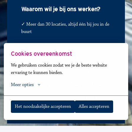
Waa
rom wil je bij ons werken?
✓ Meer dan 30 locaties, altijd één bij jou in de 
buurt
✓ 
Vaste uren = vast contract
Cookies overeenkomst
✓
Koploper in de zorgtechnologie
We gebruiken cookies zodat we je de beste website 
✓
Warme en samenwerkingsgerichte cultuur
ervaring te kunnen bieden.
✓
Diverse zorgsoorten, talrijke groeikansen
Meer opties
✓ BOL- en BBL-opleidingen voor jong talent 
en               
✓
carrièreswitchers 
Het noodzakelijke accepteren
Alles accepteren