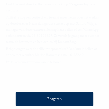
Leuk! Je kunt direct solliciteren via de knop
‘Reageren’
bij deze
vacature.
Twijfel je nog een beetje of wil je eerst meer weten over het werken
op deze locatie? Neem dan gerust contact op met Sandra Wijfje,
manager van deze vacature. Je mag haar bellen of een WhatsApp-
bericht sturen via 06-30129627. Ze vertelt je graag meer over het
team, de bewoners en het werken bij BrabantZorg.
Heb je vragen over de sollicitatieprocedure? Dan kun je bellen of
appen met recruiter Marloe Hamers via 06-16135840.
We kijken ernaar uit om van je te horen!
Reageren