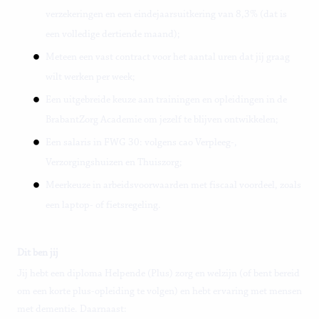
verzekeringen en een eindejaarsuitkering van 8,3% (dat is
een volledige dertiende maand);
Meteen een vast contract voor het aantal uren dat jij graag
wilt werken per week;
Een uitgebreide keuze aan trainingen en opleidingen in de
BrabantZorg Academie om jezelf te blijven ontwikkelen;
Een salaris in FWG 30: volgens cao Verpleeg-,
Verzorgingshuizen en Thuiszorg;
Meerkeuze in arbeidsvoorwaarden met fiscaal voordeel, zoals
een laptop- of fietsregeling.
Dit ben jij
Jij hebt een diploma Helpende (Plus) zorg en welzijn (of bent bereid
om een korte plus-opleiding te volgen) en hebt ervaring met mensen
met dementie. Daarnaast: