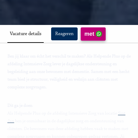
met
Vacature details
Reageren
Ben jij klaar om écht het verschil te maken? Als Helpende Plus op de
afdeling Intensieve Zorg lever je dagelijkse ondersteuning en
begeleiding aan onze bewoners met dementie. Samen met een hecht
team bied je structuur, veiligheid en welzijn aan cliënten met
complexe zorgvragen.
Dit ga je doen
Als Helpende Plus op de afdeling Intensieve Zorg van locatie
Sint
Jan
ben je onmisbaar in de dagelijkse zorg en ondersteuning van
cliënten. De bewoners van deze afdeling hebben vaak te maken met
complexe zorgvragen en kunnen onbegrepen gedrag vertonen. Jij