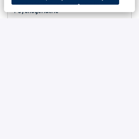
(coördinerend) verzorgende IG
Psychogeriatrie
Op locatie
Schaijk
,
Noord-Brabant
,
Nederland
Bekijk vacature
Verpleegkundige meerzorg
Op locatie
Schaijk
,
Noord-Brabant
,
Nederland
Bekijk vacature