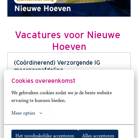
Vacatures voor 
Nieuwe 
Hoeven
(Coördinerend) Verzorgende IG
meerzorgafdeling
Cookies overeenkomst
Op locatie
We gebruiken cookies zodat we je de beste website 
Schaijk
,
Noord-Brabant
,
Nederland
ervaring te kunnen bieden.
Bekijk vacature
Meer opties
Het noodzakelijke accepteren
Alles accepteren