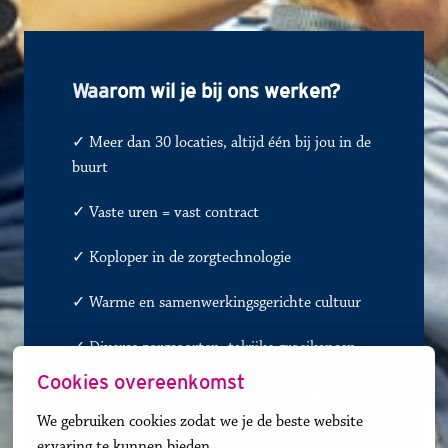
Waa
rom wil je bij ons werken?
✓ Meer dan 30 locaties, altijd één bij jou in de 
buurt
✓ 
Vaste uren = vast contract
✓
Koploper in de zorgtechnologie
✓
Warme en samenwerkingsgerichte cultuur
✓
Diverse zorgsoorten, talrijke groeikansen
Cookies overeenkomst
✓ BOL- en BBL-opleidingen voor jong talent 
en               
✓
carrièreswitchers 
We gebruiken cookies zodat we je de beste website 
ervaring te kunnen bieden.