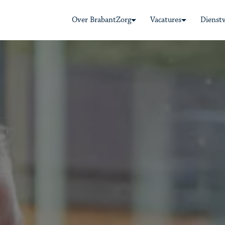
Over BrabantZorg
Vacatures
Dienst