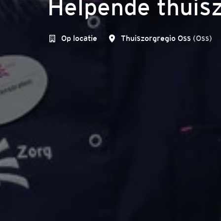
Helpende thuis
Op locatie
Thuiszorgregio Oss
(
Oss
)