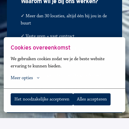
Waa
rom wil je bij ons werken?
✓ Meer dan 30 locaties, altijd één bij jou in de 
buurt
✓ 
Vaste uren = vast contract
Cookies overeenkomst
✓
Koploper in de zorgtechnologie
We gebruiken cookies zodat we je de beste website 
✓
Warme en samenwerkingsgerichte cultuur
ervaring te kunnen bieden.
✓
Diverse zorgsoorten, talrijke groeikansen
Meer opties
✓ BOL- en BBL-opleidingen voor jong talent 
en               
✓
carrièreswitchers 
Het noodzakelijke accepteren
Alles accepteren