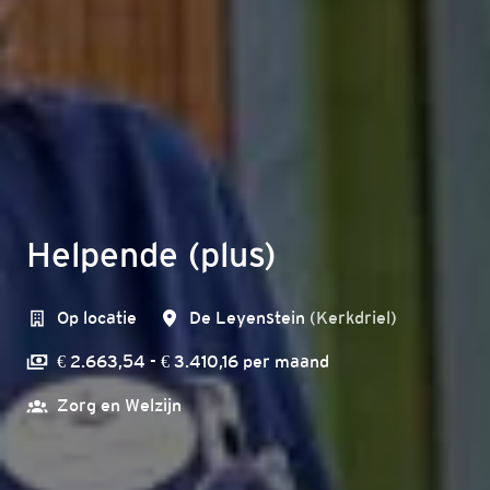
Helpende (plus)
Op locatie
De Leyenstein
(
Kerkdriel
)
€ 2.663,54 - € 3.410,16 per maand
Zorg en Welzijn