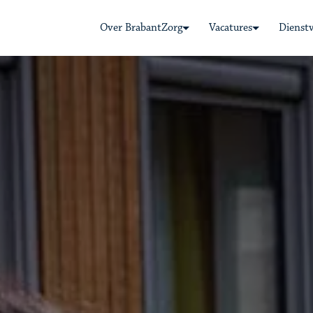
Over BrabantZorg
Vacatures
Dienst