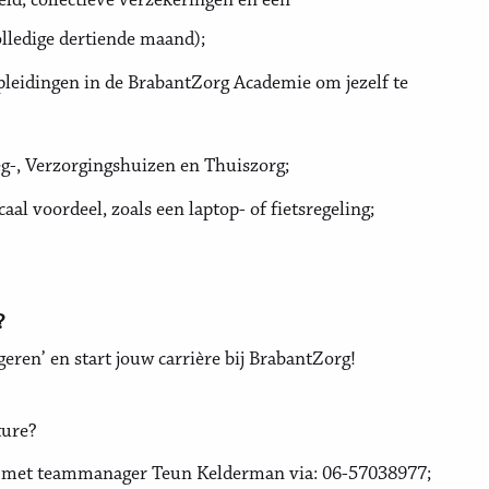
ld, collectieve verzekeringen en een
olledige dertiende maand);
pleidingen in de BrabantZorg Academie om jezelf te
eg-, Verzorgingshuizen en Thuiszorg;
l voordeel, zoals een laptop- of fietsregeling;
?
ageren’ en start jouw carrière bij BrabantZorg!
ture?
p met teammanager Teun Kelderman via: 06-57038977;