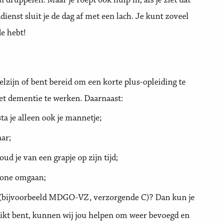
druppelen. Maar je roept ook hulp in, als je ziet dat
ienst sluit je de dag af met een lach. Je kunt zoveel
e hebt!
lzijn of bent bereid om een korte plus-opleiding te
et dementie te werken. Daarnaast:
a je alleen ook je mannetje;
aar;
d je van een grapje op zijn tijd;
hone omgaan;
 (bijvoorbeeld MDGO-VZ, verzorgende C)? Dan kun je
chikt bent, kunnen wij jou helpen om weer bevoegd en