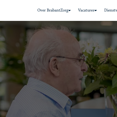
Over BrabantZorg
Vacatures
Dienst