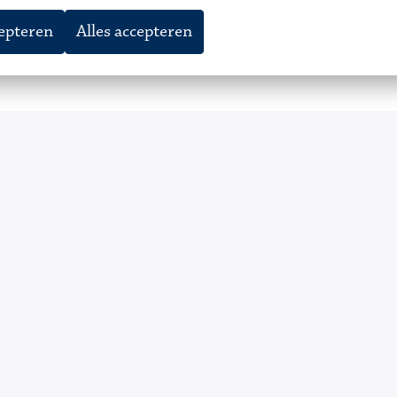
cepteren
Alles accepteren
amen wonen, samen 
samen wonen en samen zorgen centraal. Bewoners onder
den en gezelschap. In De Johannes Staete geloven we in 
e gezamenlijke activiteiten in de ontmoetingsruimte. Hi