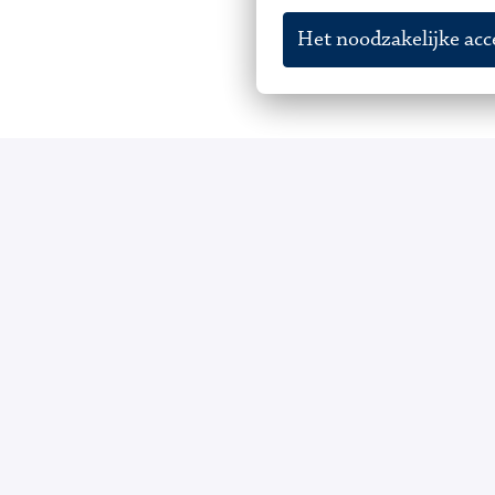
Het noodzakelijke ac
Samen leven, s
In De Johannes Staete staat samen leven, 
elkaars kennis, kunde, talenten, mogelijkhe
Daarom bent u zelf verantwoordelijk voor d
leuker.