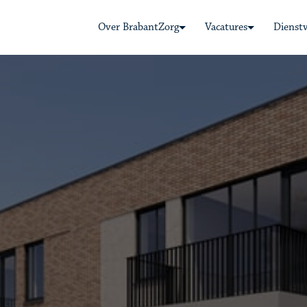
Over BrabantZorg
Vacatures
Dienst