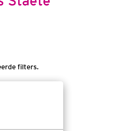
s Staete
rde filters.